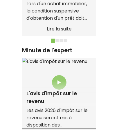
Lors d'un achat immobilier,
Une réce
la condition suspensive
que les é
de
d'obtention d'un prêt doit
centres 
iers
être respectée à la lettre.
atteint 2
nt
Lire la suite
Ainsi, un acquéreur a été
tonnes d
sanctionné en justice pour
57 % de p
s
avoir demandé à sa banque
évaluatio
er
Minute de l'expert
un taux inférieur à celui
mentionné dans la
urs
promesse, faisant échouer
la transaction.
L'avis d'impôt sur le
revenu
Les avis 2026 d'impôt sur le
revenu seront mis à
disposition des