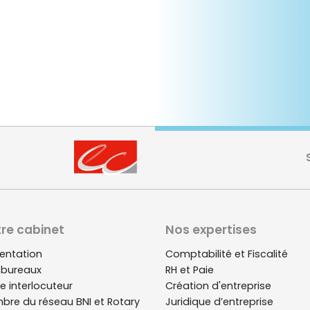
re cabinet
Nos expertises
entation
Bureau de Paris
Comptabilité et Fiscalité
Bureau de L
 bureaux
28 Place de la Chapelle
RH et Paie
78 rue Paul 
e interlocuteur
75018 Paris
Création d'entreprise
78130 Les Mu
bre du réseau BNI et Rotary
Ouvrir la carte
Juridique d’entreprise
Ouvrir la car