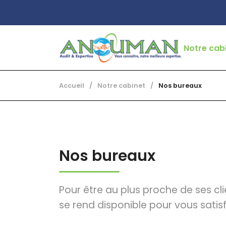
Notre cab
Présenta
Accueil
/
Notre cabinet
/
Nos bureaux
Nos bure
Votre int
Nos bureaux
Membre d
Nos solut
Pour être au plus proche de ses cl
se rend disponible pour vous satisf
Nos part