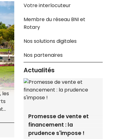
Votre interlocuteur
Membre du réseau BNI et
Rotary
Nos solutions digitales
Nos partenaires
Actualités
 les
rts
nt
Promesse de vente et
Centres
la
financement : la
des émi
s
prudence s'impose !
forte h