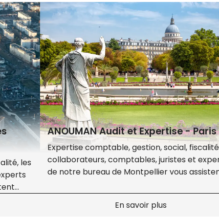
es
ANOUMAN Audit et Expertise - Paris
Expertise comptable, gestion, social, fiscalité,
collaborateurs, comptables, juristes et expe
lité, les
de notre bureau de Montpellier vous assiste
experts
Outre-mer : le
tout au long de la vie de votre entreprise de 
tent
recrutement de
création à la transmission.
e de la
En savoir plus
travailleurs étranger