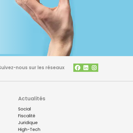
Suivez-nous sur les réseaux
Actualités
es Mureaux
Social
Bureau de Paris
Doumer
Fiscalité
28 Place de la Chapelle
reaux
Juridique
75018 Paris
te
High-Tech
Ouvrir la carte